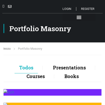
LOGIN
REGISTER
CURSOS PRESENCIAL
DISTRIBUCIÓN DIGITAL
PREGUNTAS FRECUENTES
SOBRE NOSOTROS
Portfolio Masonry
Inicio
Portfolio Masonry
Todos
Presentations
Courses
Books