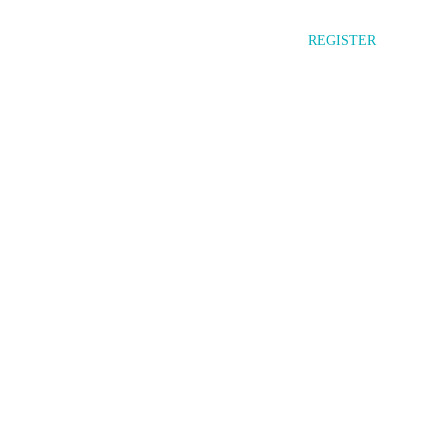
LOGIN
REGISTER
CIAMIENTO
DISTRIBUCIÓN DIGITAL
TESTIMONIOS
VIDEO BLOG
SOBRE NOSOTROS
CONTACTO