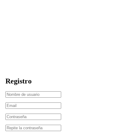
Need Help?
(787) 919-7870
info@bmstudiopr.com
HOME
Account
Registro